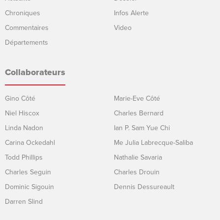
Chroniques
Infos Alerte
Commentaires
Video
Départements
Collaborateurs
Gino Côté
Marie-Eve Côté
Niel Hiscox
Charles Bernard
Linda Nadon
Ian P. Sam Yue Chi
Carina Ockedahl
Me Julia Labrecque-Saliba
Todd Phillips
Nathalie Savaria
Charles Seguin
Charles Drouin
Dominic Sigouin
Dennis Dessureault
Darren Slind