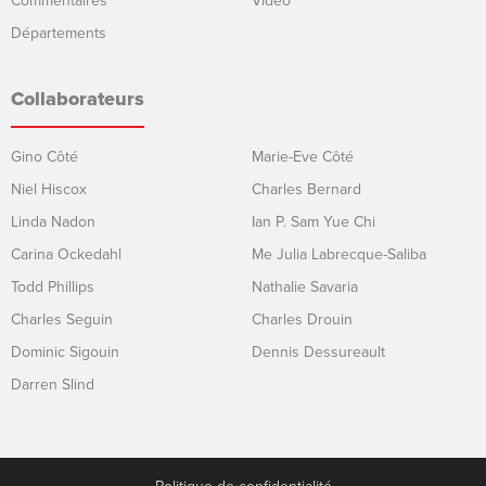
Commentaires
Video
Départements
Collaborateurs
Gino Côté
Marie-Eve Côté
Niel Hiscox
Charles Bernard
Linda Nadon
Ian P. Sam Yue Chi
Carina Ockedahl
Me Julia Labrecque-Saliba
Todd Phillips
Nathalie Savaria
Charles Seguin
Charles Drouin
Dominic Sigouin
Dennis Dessureault
Darren Slind