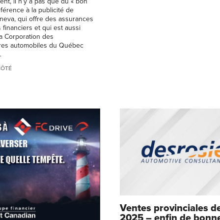
t, il n’y a pas que du « bon
férence à la publicité de
eneva, qui offre des assurances
 financiers et qui est aussi
la Corporation des
res automobiles du Québec
…
CÔTÉ
Ventes provinciales d
2025 – enfin de bonn