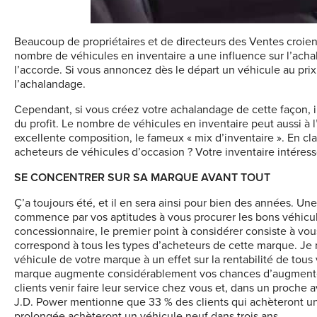
Beaucoup de propriétaires et de directeurs des Ventes croient
nombre de véhicules en inventaire a une influence sur l’achal
l’accorde. Si vous annoncez dès le départ un véhicule au pri
l’achalandage.
Cependant, si vous créez votre achalandage de cette façon, i
du profit. Le nombre de véhicules en inventaire peut aussi à 
excellente composition, le fameux « mix d’inventaire ». En clai
acheteurs de véhicules d’occasion ? Votre inventaire intéres
SE CONCENTRER SUR SA MARQUE AVANT TOUT
Ç’a toujours été, et il en sera ainsi pour bien des années. 
commence par vos aptitudes à vous procurer les bons véhicules
concessionnaire, le premier point à considérer consiste à vou
correspond à tous les types d’acheteurs de cette marque. Je n
véhicule de votre marque à un effet sur la rentabilité de tou
marque augmente considérablement vos chances d’augmenter 
clients venir faire leur service chez vous et, dans un proche
J.D. Power mentionne que 33 % des clients qui achèteront u
prolongée achèteront un véhicule neuf dans trois ans.