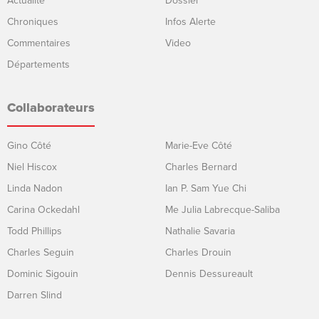
Actualité
Dossier
Chroniques
Infos Alerte
Commentaires
Video
Départements
Collaborateurs
Gino Côté
Marie-Eve Côté
Niel Hiscox
Charles Bernard
Linda Nadon
Ian P. Sam Yue Chi
Carina Ockedahl
Me Julia Labrecque-Saliba
Todd Phillips
Nathalie Savaria
Charles Seguin
Charles Drouin
Dominic Sigouin
Dennis Dessureault
Darren Slind