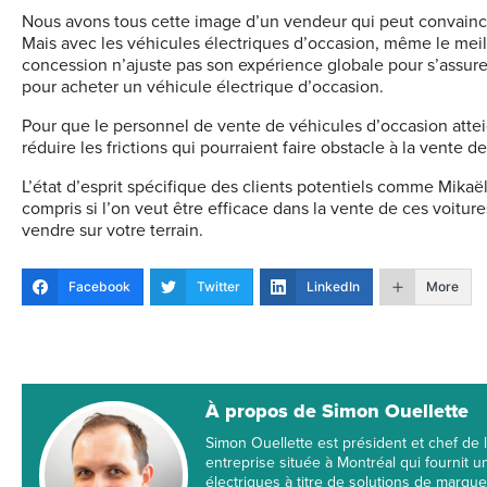
Nous avons tous cette image d’un vendeur qui peut convaincre
Mais avec les véhicules électriques d’occasion, même le meil
concession n’ajuste pas son expérience globale pour s’assure
pour acheter un véhicule électrique d’occasion.
Pour que le personnel de vente de véhicules d’occasion atte
réduire les frictions qui pourraient faire obstacle à la vente
L’état d’esprit spécifique des clients potentiels comme Mikaël
compris si l’on veut être efficace dans la vente de ces voitu
vendre sur votre terrain.
Facebook
Twitter
LinkedIn
More
À propos de Simon Ouellette
Simon Ouellette est président et chef de
entreprise située à Montréal qui fournit un
électriques à titre de solutions de marq