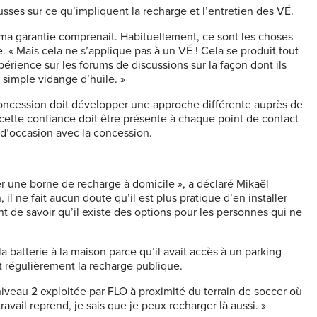
usses sur ce qu’impliquent la recharge et l’entretien des VÉ.
 ma garantie comprenait. Habituellement, ce sont les choses
e. « Mais cela ne s’applique pas à un VÉ ! Cela se produit tout
rience sur les forums de discussions sur la façon dont ils
 simple vidange d’huile. »
 concession doit développer une approche différente auprès de
Et cette confiance doit être présente à chaque point de contact
 d’occasion avec la concession.
r une borne de recharge à domicile », a déclaré Mikaël
n, il ne fait aucun doute qu’il est plus pratique d’en installer
t de savoir qu’il existe des options pour les personnes qui ne
 la batterie à la maison parce qu’il avait accès à un parking
nt régulièrement la recharge publique.
iveau 2 exploitée par FLO à proximité du terrain de soccer où
travail reprend, je sais que je peux recharger là aussi. »