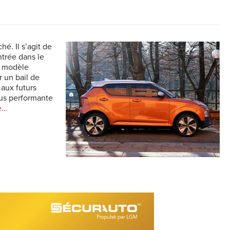
é. Il s’agit de
ntrée dans le
n modèle
r un bail de
 aux futurs
lus performante
le…