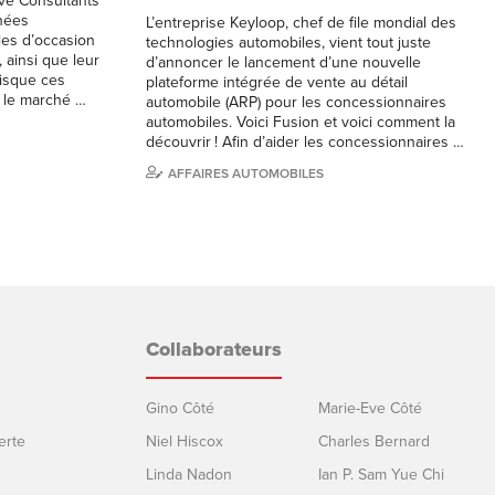
ve Consultants
nnées
L’entreprise Keyloop, chef de file mondial des
les d’occasion
technologies automobiles, vient tout juste
 ainsi que leur
d’annoncer le lancement d’une nouvelle
uisque ces
plateforme intégrée de vente au détail
r le marché …
automobile (ARP) pour les concessionnaires
automobiles. Voici Fusion et voici comment la
découvrir ! Afin d’aider les concessionnaires …
AFFAIRES AUTOMOBILES
Collaborateurs
Gino Côté
Marie-Eve Côté
erte
Niel Hiscox
Charles Bernard
Linda Nadon
Ian P. Sam Yue Chi