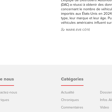
L’équipe de Desrosiers Automoti
(DAC) a réussi à obtenir des do
concernant le nombre de véhicu
importés aux États-Unis en 2024,
type, leur marque et leur âge. P
véhicules américains influent su
MARIE-EVE CÔTÉ
de nous
Catégories
ntactez-nous
Actualité
Dossier
riques
Chroniques
Infos Al
Commentaires
Video