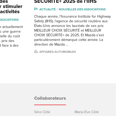
 des
SÉCURITÉ+ 2025 de l’IIHS
 stimuler
ACTUALITÉ
NOUVELLES DES ASSOCIATIONS
activités
Chaque année, l’Insurance Institute for Highway
SSOCIATIONS
Safety (IIHS), l’agence de sécurité routière aux
États-Unis annonce les lauréats de ses prix
e actuellement
MEILLEUR CHOIX SÉCURITÉ et MEILLEUR
ec une guerre
CHOIX SÉCURITÉ+ de 2025. Et Mazda s’est
ielle du coût
particulièrement démarqué cette année. La
 prix des
direction de Mazda …
t face à des
AFFAIRES AUTOMOBILES
Collaborateurs
Gino Côté
Marie-Eve Côté