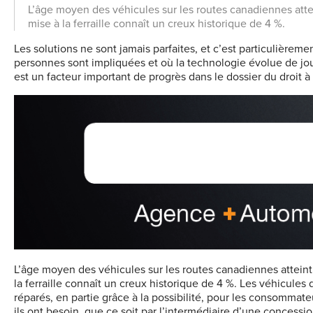
L’âge moyen des véhicules sur les routes canadiennes attei
mise à la ferraille connaît un creux historique de 4 %.
Les solutions ne sont jamais parfaites, et c’est particulièremen
personnes sont impliquées et où la technologie évolue de jou
est un facteur important de progrès dans le dossier du droit à 
L’âge moyen des véhicules sur les routes canadiennes atteint 
la ferraille connaît un creux historique de 4 %. Les véhicule
réparés, en partie grâce à la possibilité, pour les consommate
ils ont besoin, que ce soit par l’intermédiaire d’une conces