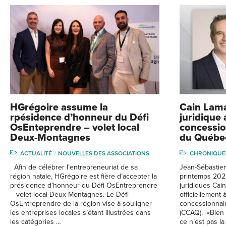
HGrégoire assume la
Cain Lamar
rpésidence d’honneur du Défi
juridique 
OsEnteprendre – volet local
concessio
Deux-Montagnes
du Québe
ACTUALITÉ
NOUVELLES DES ASSOCIATIONS
CHRONIQUE
Afin de célébrer l’entrepreneuriat de sa
Jean-Sébastien
région natale, HGrégoire est fière d’accepter la
printemps 2025
présidence d’honneur du Défi OsEntreprendre
juridiques Cai
– volet local Deux-Montagnes. Le Défi
officiellement 
OsEntreprendre de la région vise à souligner
concessionnai
les entreprises locales s’étant illustrées dans
(CCAQ). «Bien 
les catégories …
ce n’est pas l