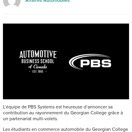
Affaires Automobiles
L’équipe de PBS Systems est heureuse d’annoncer sa
contribution au rayonnement du Georgian College grâce à
un partenariat multi-volets.
Les étudiants en commerce automobile du Georgian College