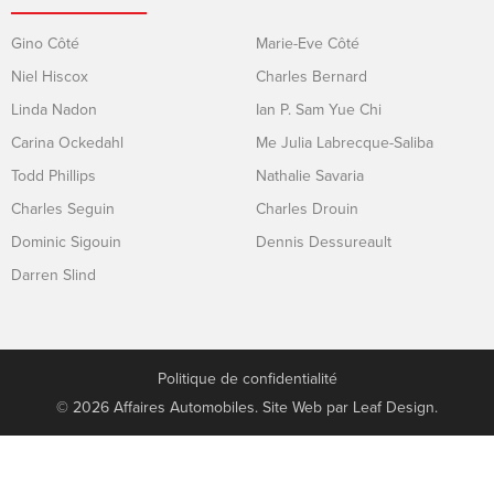
Gino Côté
Marie-Eve Côté
Niel Hiscox
Charles Bernard
Linda Nadon
Ian P. Sam Yue Chi
Carina Ockedahl
Me Julia Labrecque-Saliba
Todd Phillips
Nathalie Savaria
Charles Seguin
Charles Drouin
Dominic Sigouin
Dennis Dessureault
Darren Slind
Politique de confidentialité
© 2026 Affaires Automobiles. Site Web par
Leaf Design
.