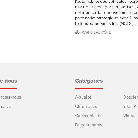
l’automobile, des véhicules récréa
marine et des sports motorisés, 
d’annoncer le renouvellement d
partenariat stratégique avec Ni
Extended Services Inc. (NCESI) …
MARIE-EVE CÔTÉ
de nous
Catégories
ntactez-nous
Actualité
Dossier
riques
Chroniques
Infos Al
Commentaires
Video
Départements