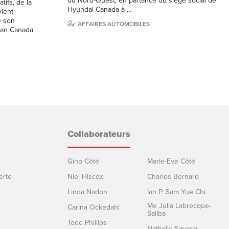
du Nord-Ouest, en partance du siège social de
tifs, de la
Hyundai Canada à …
vient
e son
AFFAIRES AUTOMOBILES
ssan Canada
Collaborateurs
Gino Côté
Marie-Eve Côté
erte
Niel Hiscox
Charles Bernard
Linda Nadon
Ian P. Sam Yue Chi
Me Julia Labrecque-
Carina Ockedahl
Saliba
Todd Phillips
Nathalie Savaria