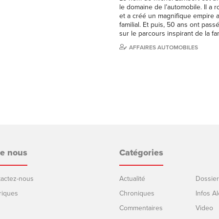
le domaine de l’automobile. Il a 
et a créé un magnifique empire a
familial. Et puis, 50 ans ont pass
sur le parcours inspirant de la fa
AFFAIRES AUTOMOBILES
de nous
Catégories
ntactez-nous
Actualité
Dossier
riques
Chroniques
Infos Al
Commentaires
Video