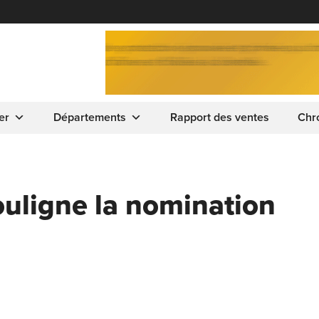
er
Départements
Rapport des ventes
Chr
uligne la nomination