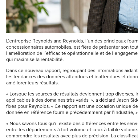
L’entreprise Reynolds and Reynolds, l’un des principaux fourni
concessionnaires automobiles, est fière de présenter son tou
l’amélioration de l’efficacité opérationnelle et de l’engagem
qui maximise la rentabilité.
Dans ce nouveau rapport, regroupant des informations aidant à
les tendances des données attendues et inattendues et donn
améliorer leurs résultats.
« Lorsque les sources de résultats deviennent trop diverses, l
applicables à des domaines très variés, », a déclaré Jason Sid
fixes pour Reynolds. « Ce rapport est une occasion unique de
donnée en référence fournie précédemment par l’industrie, » a
« Nous savons tous qu’il existe des différences entre les serv
entre les départements à fort volume et ceux à faible volum
comprendre les résultats avec plus de précision. La classific