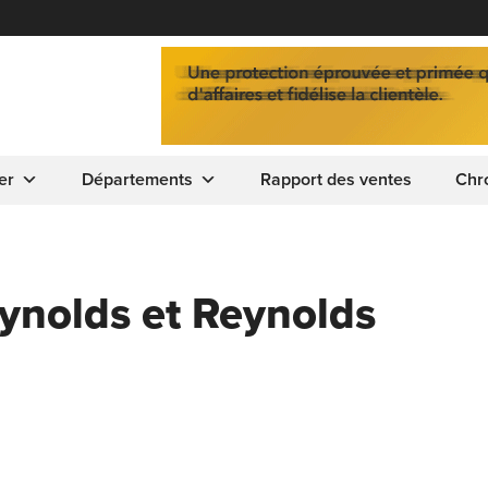
er
Départements
Rapport des ventes
Chr
ynolds et Reynolds