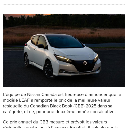
L’équipe de Nissan Canada est heureuse d’annoncer que le
modèle LEAF a remporté le prix de la meilleure valeur
résiduelle du Canadian Black Book (CBB) 2025 dans sa
catégorie, et ce, pour une deuxième année consécutive.
Ce prix annuel du CBB mesure et prévoit les valeurs
résiduelles quatre ans à l’avance. En effet, il calcule quels