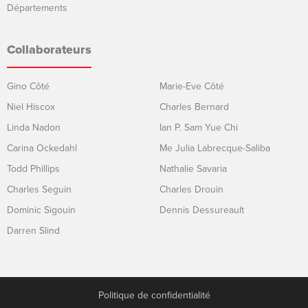
Départements
Collaborateurs
Gino Côté
Marie-Eve Côté
Niel Hiscox
Charles Bernard
Linda Nadon
Ian P. Sam Yue Chi
Carina Ockedahl
Me Julia Labrecque-Saliba
Todd Phillips
Nathalie Savaria
Charles Seguin
Charles Drouin
Dominic Sigouin
Dennis Dessureault
Darren Slind
Politique de confidentialité