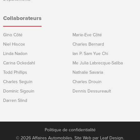
Collaborateurs
Gino Côté
Marie-Eve Côté
Niel Hiscox
Charles Bernard
Linda Nadon
Ian P. Sam Yue Chi
Carina Ockedahl
Me Julia Labrecque-Saliba
Todd Phillips
Nathalie Savaria
Charles Seguin
Charles Drouin
Dominic Sigouin
Dennis Dessureault
Darren Slind
Politique de confidentialité
© 2026 Affaires Automobiles. Site Web par
Leaf Design
.