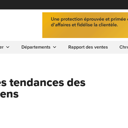
er
Départements
Rapport des ventes
Chr
les tendances des
iens