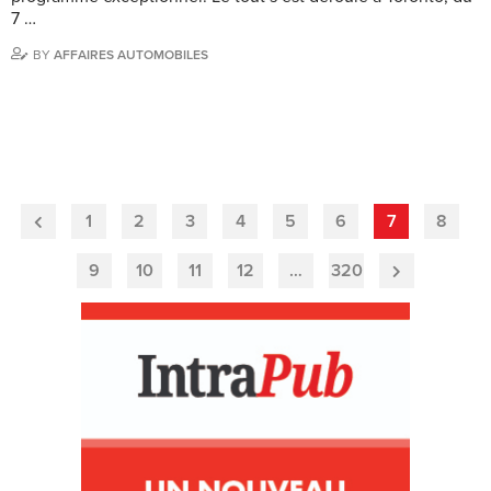
7 …
BY
AFFAIRES AUTOMOBILES
1
2
3
4
5
6
7
8
Previous
Page
9
10
11
12
…
320
Next
Page