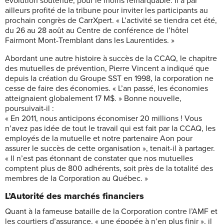
évolution soutenue, pour le moins remarquable. Il a par
ailleurs profité de la tribune pour inviter les participants au
prochain congrès de CarrXpert. « L’activité se tiendra cet été,
du 26 au 28 août au Centre de conférence de l’hôtel
Fairmont Mont-Tremblant dans les Laurentides. »
Abordant une autre histoire à succès de la CCAQ, le chapitre
des mutuelles de prévention, Pierre Vincent a indiqué que
depuis la création du Groupe SST en 1998, la corporation ne
cesse de faire des économies. « L’an passé, les économies
atteignaient globalement 17 M$. » Bonne nouvelle,
poursuivait-il :
« En 2011, nous anticipons économiser 20 millions ! Vous
n’avez pas idée de tout le travail qui est fait par la CCAQ, les
employés de la mutuelle et notre partenaire Aon pour
assurer le succès de cette organisation », tenait-il à partager.
« Il n’est pas étonnant de constater que nos mutuelles
comptent plus de 800 adhérents, soit près de la totalité des
membres de la Corporation au Québec. »
L’Autorité des marchés financiers
Quant à la fameuse bataille de la Corporation contre l’AMF et
les courtiers d’assurance, « une épopée à n’en plus finir », il