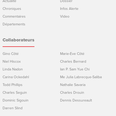
Actualité
Dossier
Chroniques
Infos Alerte
Commentaires
Video
Départements
Collaborateurs
Gino Côté
Marie-Eve Côté
Niel Hiscox
Charles Bernard
Linda Nadon
Ian P. Sam Yue Chi
Carina Ockedahl
Me Julia Labrecque-Saliba
Todd Phillips
Nathalie Savaria
Charles Seguin
Charles Drouin
Dominic Sigouin
Dennis Dessureault
Darren Slind