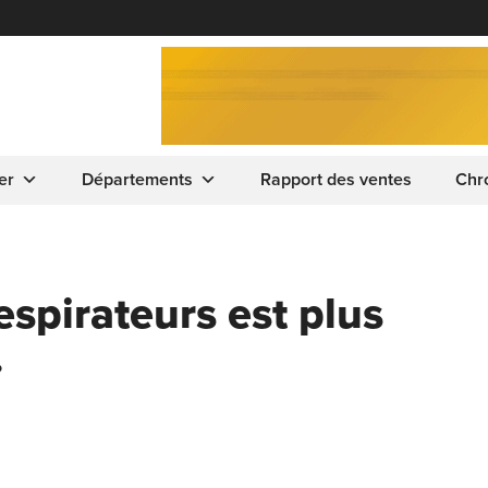
er
Départements
Rapport des ventes
Chr
espirateurs est plus
…