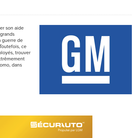
er son aide
 grands
a guerre de
 Toutefois, ce
ployés, trouver
 extrêmement
okomo, dans