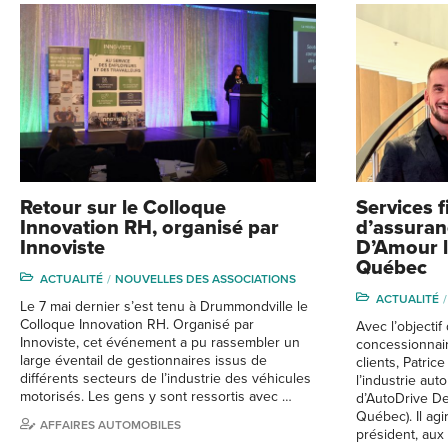
Retour sur le Colloque
Services f
Innovation RH, organisé par
d’assuran
Innoviste
D’Amour l
Québec
ACTUALITÉ
NOUVELLES DES ASSOCIATIONS
ACTUALITÉ
Le 7 mai dernier s’est tenu à Drummondville le
Colloque Innovation RH. Organisé par
Avec l’objecti
Innoviste, cet événement a pu rassembler un
concessionnair
large éventail de gestionnaires issus de
clients, Patri
différents secteurs de l’industrie des véhicules
l’industrie au
motorisés. Les gens y sont ressortis avec …
d’AutoDrive De
Québec). Il agi
AFFAIRES AUTOMOBILES
président, aux