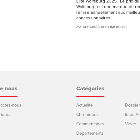
Élite Wolfsburg 2025. Le prix du 
Wolfsburg est une marque de r
remise annuellement aux meilleu
concessionnaires …
AFFAIRES AUTOMOBILES
de nous
Catégories
ntactez-nous
Actualité
Dossier
riques
Chroniques
Infos Al
Commentaires
Video
Départements