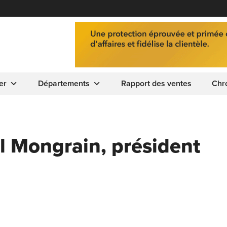
er
Départements
Rapport des ventes
Chr
ll Mongrain, président