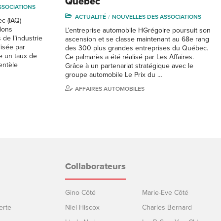
Québec
SSOCIATIONS
ACTUALITÉ
NOUVELLES DES ASSOCIATIONS
ec (IAQ)
alons
L’entreprise automobile HGrégoire poursuit son
de l’industrie
ascension et se classe maintenant au 68e rang
isée par
des 300 plus grandes entreprises du Québec.
he un taux de
Ce palmarès a été réalisé par Les Affaires.
ientèle
Grâce à un partenariat stratégique avec le
groupe automobile Le Prix du …
AFFAIRES AUTOMOBILES
Collaborateurs
Gino Côté
Marie-Eve Côté
erte
Niel Hiscox
Charles Bernard