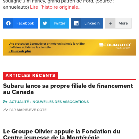
souligné Jim Farley, grand patron de Ford. (Source :
annuelauto)
Lire l’histoire originale…
Facebook
Twitter
LinkedIn
More
ARTICLES RÉCENTS
Subaru lance sa propre filiale de financement
au Canada
ACTUALITÉ
NOUVELLES DES ASSOCIATIONS
PAR
MARIE-EVE CÔTÉ
Le Groupe Olivier appuie la Fondation du
Centre jeunesse de la Montérégie