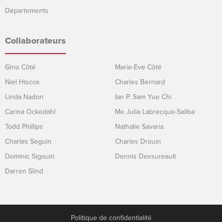
Départements
Collaborateurs
Gino Côté
Marie-Eve Côté
Niel Hiscox
Charles Bernard
Linda Nadon
Ian P. Sam Yue Chi
Carina Ockedahl
Me Julia Labrecque-Saliba
Todd Phillips
Nathalie Savaria
Charles Seguin
Charles Drouin
Dominic Sigouin
Dennis Dessureault
Darren Slind
Politique de confidentialité