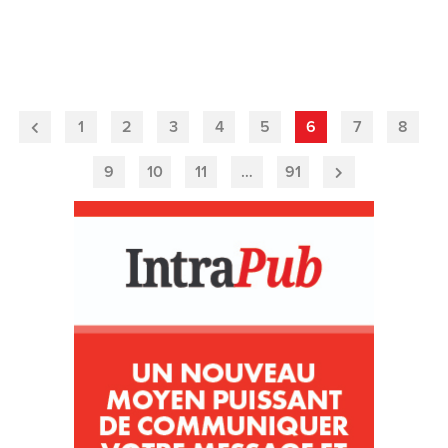
1
2
3
4
5
6
7
8
Previous
Page
9
10
11
…
91
Next
Page