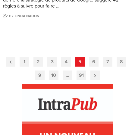
règles à suivre pour faire …
BY
LINDA NADON
1
2
3
4
5
6
7
8
Previous
Page
9
10
…
91
Next
Page