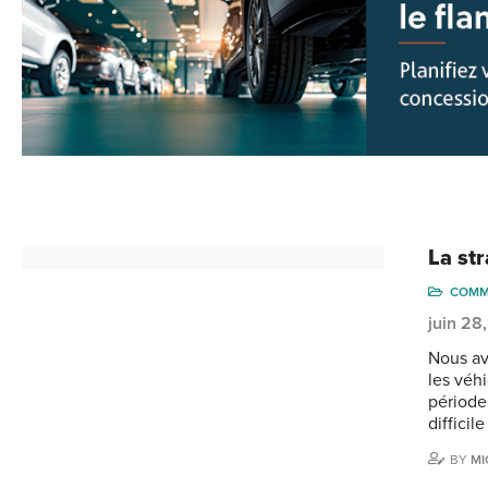
La st
COMM
juin 28
Nous av
les véh
période
difficil
BY
MI