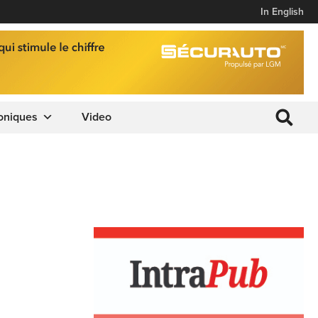
In English
oniques
Video