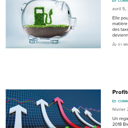
COMM
avril 5
Elle po
matière 
des tax
devienn
BY
MI
Profi
COMM
février
Un rega
2018 Bi