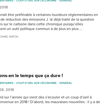
ENTAIRES
COUP D'OEIL SUR L'ÉCONOMIE
GENERAL
, 2018
urrait être préférable à certaines lourdeurs réglementaires en
de réduction des émissions J ’ai déjà traité de la question
es sur le carbone dans cette chronique puisqu’elles
ent un outil politique commun à de plus en plus …
CHAEL HATCH
tons-en le temps que ça dure !
ENTAIRES
COUP D'OEIL SUR L'ÉCONOMIE
GENERAL
 28, 2018
rd sur l’année qui vient des s’écouler et un coup d’oeil à
envenue en 2018 ! D’abord, les mauvaises nouvelles : il y a de