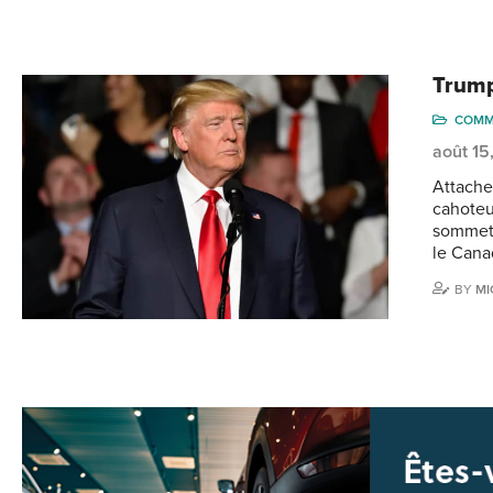
Trump
COMM
août 15
Attache
cahoteux
sommet 
le Cana
BY
MI