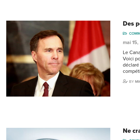
Des po
COMM
mai 15,
Le Cana
Voici p
déclaré 
compéti
BY
MI
Ne cra