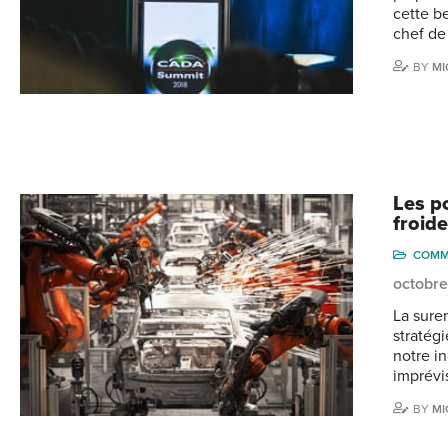
cette b
chef de
BY
MI
Les po
froid
COMM
octobre
La sure
stratég
notre in
imprévi
BY
MI