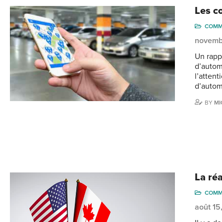
Les co
COMM
novemb
Un rapp
d’autom
l’attent
d’autom
BY
MI
La ré
COMM
août 15