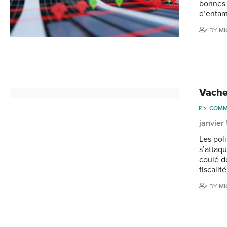
bonnes 
d’entam
BY
MI
Vache
COMM
janvier
Les pol
s’attaq
coulé d
fiscalit
BY
MI