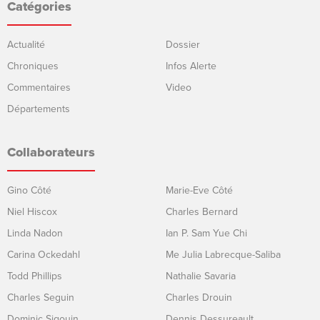
Catégories
Actualité
Dossier
Chroniques
Infos Alerte
Commentaires
Video
Départements
Collaborateurs
Gino Côté
Marie-Eve Côté
Niel Hiscox
Charles Bernard
Linda Nadon
Ian P. Sam Yue Chi
Carina Ockedahl
Me Julia Labrecque-Saliba
Todd Phillips
Nathalie Savaria
Charles Seguin
Charles Drouin
Dominic Sigouin
Dennis Dessureault