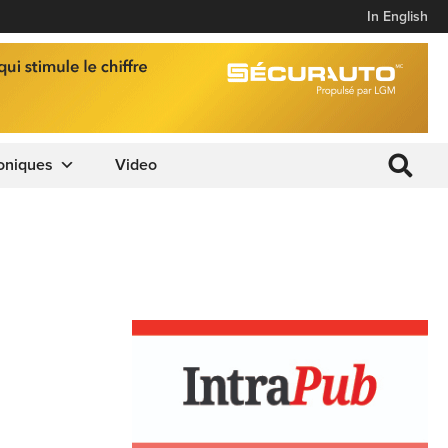
In English
oniques
Video