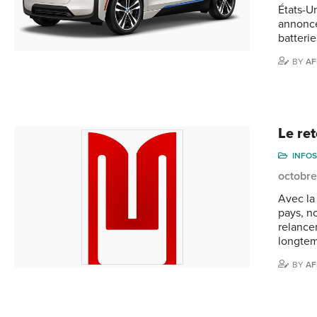
États-U
annonce
batteri
BY
AF
Le re
INFOS
octobre
Avec la 
pays, n
relance
longtem
BY
AF