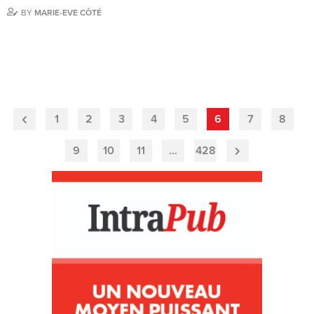
BY
MARIE-EVE CÔTÉ
1
2
3
4
5
6
7
8
Previous
Page
9
10
11
…
428
Next
Page