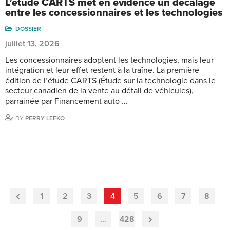
L’étude CARTS met en évidence un décalage
entre les concessionnaires et les technologies
DOSSIER
juillet 13, 2026
Les concessionnaires adoptent les technologies, mais leur
intégration et leur effet restent à la traîne. La première
édition de l’étude CARTS (Étude sur la technologie dans le
secteur canadien de la vente au détail de véhicules),
parrainée par Financement auto …
BY
PERRY LEFKO
1
2
3
4
5
6
7
8
Previous
Page
9
…
428
Next
Page