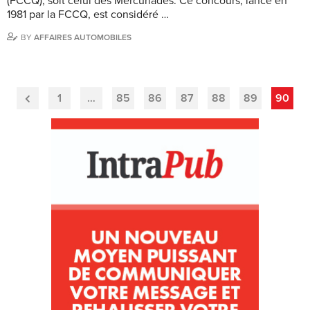
(FCCQ), soit celui des Mercuriades. Ce concours, lancé en
1981 par la FCCQ, est considéré …
BY
AFFAIRES AUTOMOBILES
1
…
85
86
87
88
89
90
Previous
Page