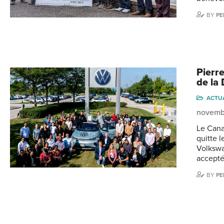
BY
PE
Pierr
de la
ACTU
novemb
Le Cana
quitte 
Volkswa
accepté
BY
PE