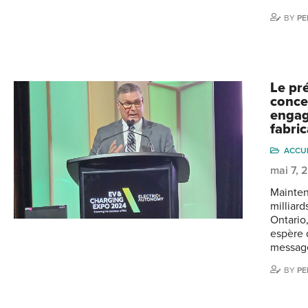
BY
PE
Le pr
conce
engag
fabric
ACCU
mai 7, 
Mainten
milliard
Ontario
espère 
messag
BY
PE