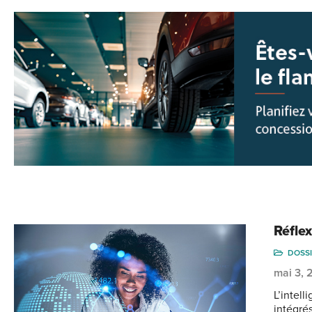
Réflex
DOSS
mai 3,
L’intell
intégré