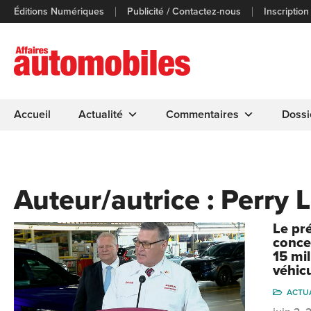
Éditions Numériques
Publicité / Contactez-nous
Inscription
Accueil
Actualité
Commentaires
Dossi
Auteur/autrice :
Perry 
Le pr
conce
15 mil
véhic
ACTU