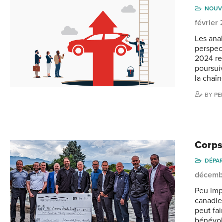
NOUV
février
Les ana
perspec
2024 re
poursui
la chaî
BY
PE
Corps
DÉPA
décemb
Peu imp
canadie
peut fai
bénévol