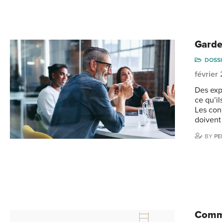
Gardez
DOSS
février
Des exp
ce qu’i
Les con
doivent
BY
PE
Comme