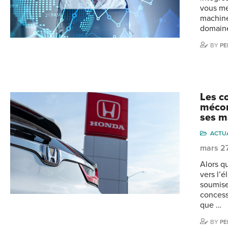
vous me
machine
domaine
BY
PE
Les c
mécon
ses m
ACTU
mars 2
Alors q
vers l’é
soumise
concess
que …
BY
PE