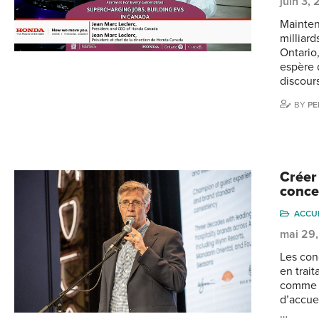
juin 3,
Mainten
milliard
Ontario
espère 
discour
BY
PE
Créer 
conce
ACCU
mai 29
Les con
en trai
comme u
d’accuei
…