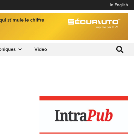
In English
oniques
Video