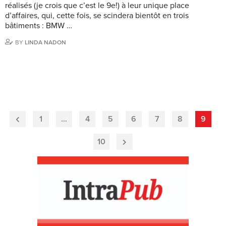
réalisés (je crois que c’est le 9e!) à leur unique place
d’affaires, qui, cette fois, se scindera bientôt en trois
bâtiments : BMW …
BY
LINDA NADON
1
…
4
5
6
7
8
9
Previous
Page
10
Next
Page