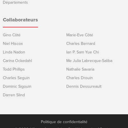
Départements
Collaborateurs
Gino Côté
Marie-Eve Côté
Niel Hiscox
Charles Bernard
Linda Nadon
Ian P. Sam Yue Chi
Carina Ockedahl
Me Julia Labrecque-Saliba
Todd Phillips
Nathalie Savaria
Charles Seguin
Charles Drouin
Dominic Sigouin
Dennis Dessureault
Darren Slind
Politique de confidentialité