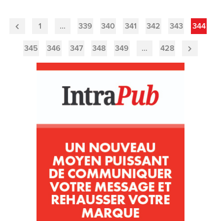
1
…
339
340
341
342
343
344
Previous
Page
345
346
347
348
349
…
428
Next
Page