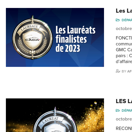
Les L
DÉPA
octobre
FONCTI
communa
GMC Cad
pairs :
d’affair
BY
AF
LES 
DÉPA
octobre
RECONN