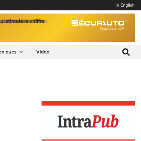
In English
oniques
Video