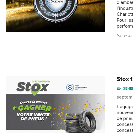
d’ambass
l’indu
Charlo
Pour le
perform
BY
AF
Stox 
GENE
septem
L’équip
nouveau
de pneu
concess
concess