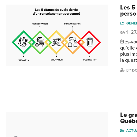
Les 5
perso
GENE
avril 2
Êtes-vou
qu’elle
plus im
la quest
BY
DO
Le gr
Québ
ACTU