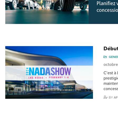
Début
GENE
octobre
C’est à 
prestig
mainten
concess
BY
AF