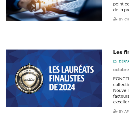
point c
de la p
BY
CH
Les fi
DÉPA
octobre
FONCTIO
collect
Nouvell
facteur
excelle
BY
AF