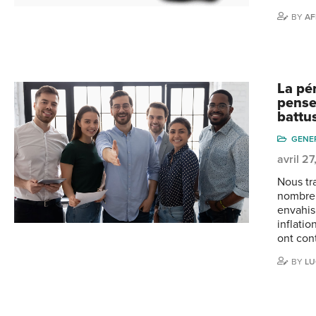
BY
AF
La pé
pense
battus
GENE
avril 2
Nous tr
nombre
envahis
inflati
ont con
BY
LU