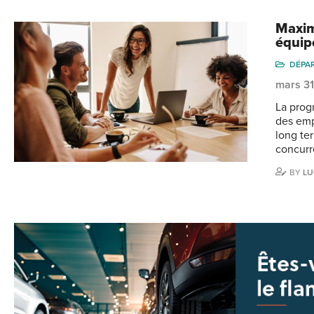
Maxim
équip
DÉPA
mars 3
La progr
des empl
long ter
concurr
BY
LU