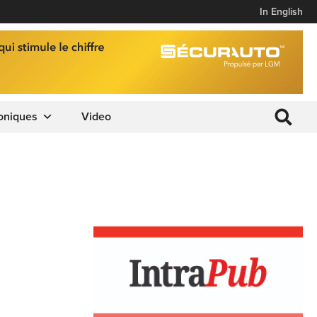
In English
oniques
Video