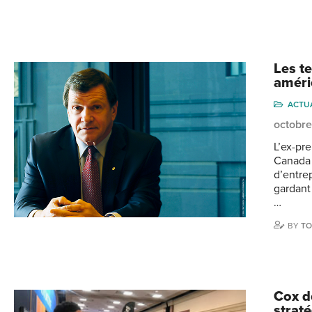
Les te
améri
ACTU
octobre
L’ex-pr
Canada 
d’entrep
gardant
…
BY
TO
Cox d
strat