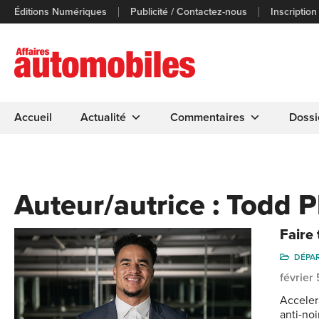
Éditions Numériques
Publicité / Contactez-nous
Inscription
Accueil
Actualité
Commentaires
Dossi
Auteur/autrice :
Todd Ph
Faire
DÉPA
février
Acceler
anti-no