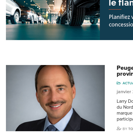
Peuge
provi
ACTU
janvier
Larry D
du Nord,
marque 
partici
BY
TO