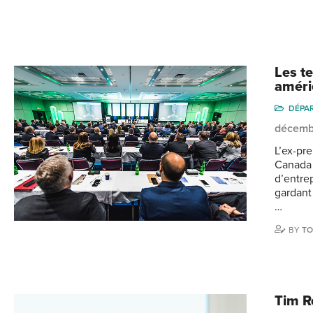
Les te
améri
DÉPA
décemb
L’ex-pr
Canada 
d’entrep
gardant
…
BY
TO
Tim R