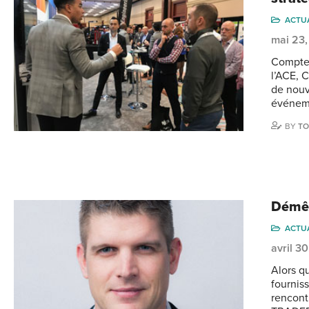
ACTU
mai 23,
Compte 
l’ACE, 
de nouv
événeme
BY
TO
Démêl
ACTU
avril 3
Alors q
fournis
rencont