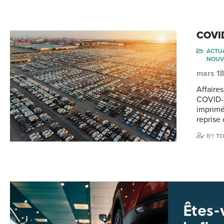
COVID
ACTU
NOUV
mars 1
Affaire
COVID-1
imprimé
reprise 
BY
TO