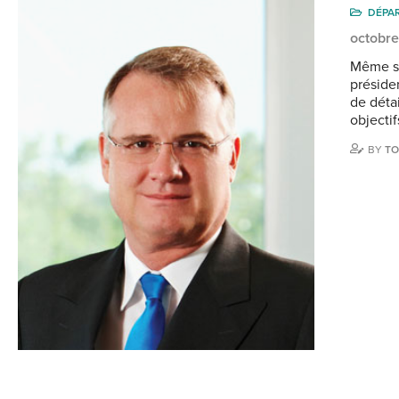
DÉPA
octobre
Même s’
préside
de déta
objectif
BY
TO