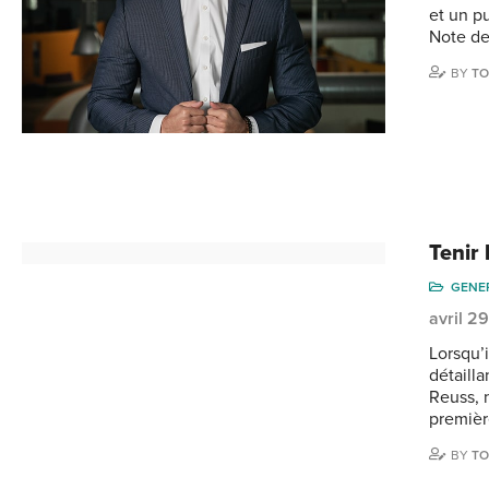
et un p
Note de
BY
TO
Tenir
GENE
avril 2
Lorsqu’i
détailla
Reuss, n
premièr
BY
TO