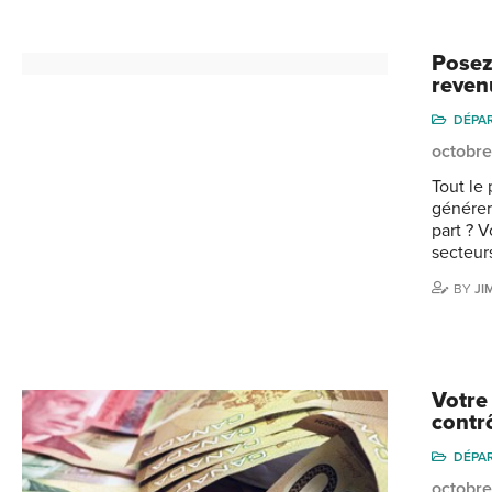
Posez
reven
DÉPA
octobre
Tout le
générer
part ? V
secteur
BY
JI
Votre
contrô
DÉPA
octobre