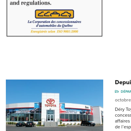
Depui
DÉPA
octobre
Déry To
concess
affaire
de l’es