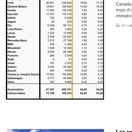
Canada 
mois d’
immatri
BY
LI