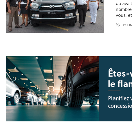
où avai
nombreu
vous, e
BY
LI