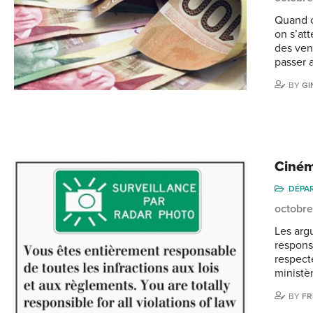
Quand o
on s’att
des ven
passer 
BY
GI
Ciném
DÉPA
octobre
Les arg
respons
respecte
ministè
BY
FR