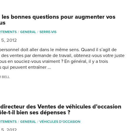
 les bonnes questions pour augmenter vos
us
RTEMENTS
GENERAL
SERRE-VIS
 5, 2012
 personnel doit aller dans le même sens. Quand il s’agit de
 des ventes par demande de travail, obtenez-vous votre juste
ous en souciez-vous vraiment ? En général, il y a trois
s qui peuvent entraîner …
M BELL
 directeur des Ventes de véhicules d’occasion
le-t-il bien ses dépenses ?
RTEMENTS
GENERAL
VÉHICULES D'OCCASION
 5, 2012