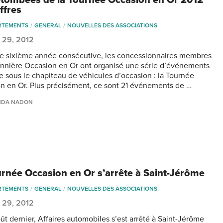
etombées de la Tournée Occasion en Or 2012
ffres
RTEMENTS
GENERAL
NOUVELLES DES ASSOCIATIONS
 29, 2012
e sixième année consécutive, les concessionnaires membres
annière Occasion en Or ont organisé une série d’événements
e sous le chapiteau de véhicules d’occasion : la Tournée
n en Or. Plus précisément, ce sont 21 événements de …
NDA NADON
urnée Occasion en Or s’arrête à Saint-Jérôme
RTEMENTS
GENERAL
NOUVELLES DES ASSOCIATIONS
 29, 2012
oût dernier, Affaires automobiles s’est arrêté à Saint-Jérôme