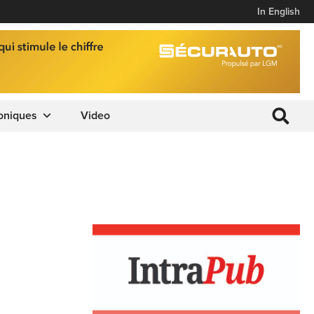
In English
oniques
Video