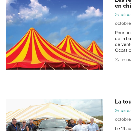
Les r
en chi
DÉPA
octobre
Pour un
de la b
de vent
Occasio
BY
LI
La to
DÉPA
octobre
Le 14 a