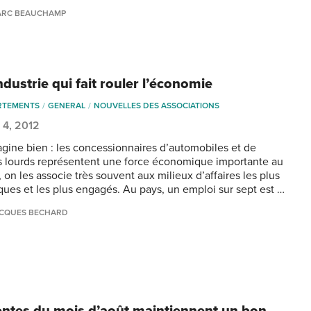
ARC BEAUCHAMP
dustrie qui fait rouler l’économie
RTEMENTS
GENERAL
NOUVELLES DES ASSOCIATIONS
 4, 2012
agine bien : les concessionnaires d’automobiles et de
 lourds représentent une force économique importante au
on les associe très souvent aux milieux d’affaires les plus
ues et les plus engagés. Au pays, un emploi sur sept est …
CQUES BECHARD
entes du mois d’août maintiennent un bon