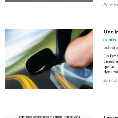
BY
M
Une in
DÉPA
octobre
On l’im
camions
québec, 
dynamiq
BY
JA
Les v