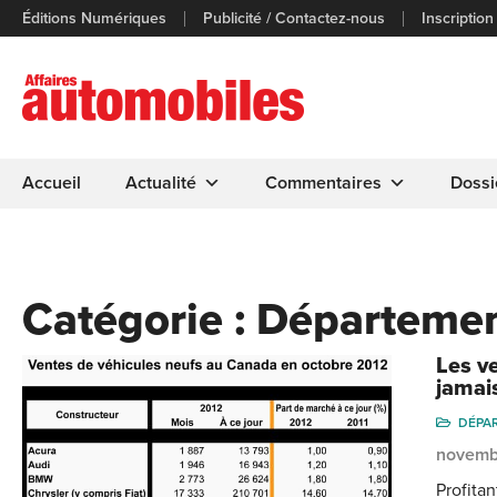
Éditions Numériques
Publicité / Contactez-nous
Inscription
Accueil
Actualité
Commentaires
Dossi
Catégorie :
Départeme
Les v
jamais
DÉPA
novemb
Profita