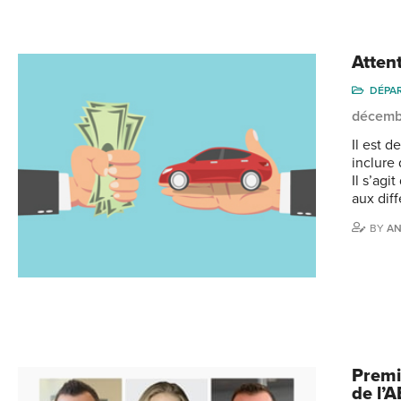
Attent
DÉPA
décemb
Il est 
inclure
Il s’agi
aux diff
BY
A
Premi
de l’