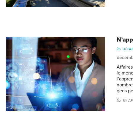
N’app
DÉPA
décemb
Affaire
le monde
l’appre
nombreu
gens pe
BY
AF