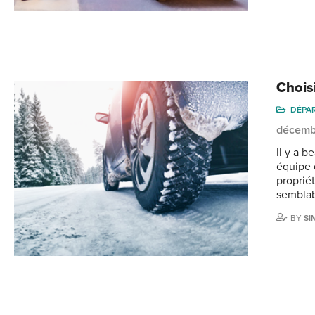
Chois
DÉPA
décemb
Il y a 
équipe 
proprié
semblab
BY
SI