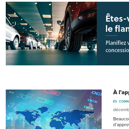
À l’ap
COMM
décemb
Beaucou
d’appro