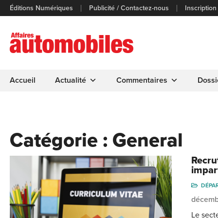
Éditions Numériques
Publicité / Contactez-nous
Inscription
Accueil
Actualité
Commentaires
Dossi
Catégorie :
General
Recru
imparf
DÉPA
décemb
Le sect