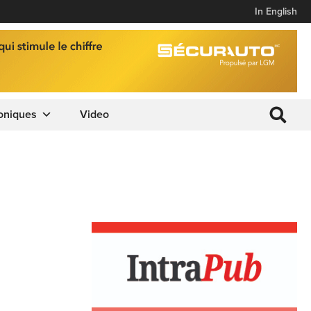
In English
oniques
Video