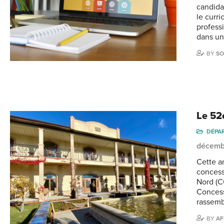
candida
le curri
profess
dans un
BY
SO
Le 52
DÉPA
décemb
Cette a
concess
Nord (C
Concess
rassemb
BY
AF