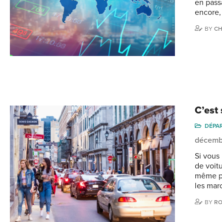
en pass
encore,
BY
CH
C’est
DÉPA
décemb
Si vous
de voit
même pl
les mar
BY
RO