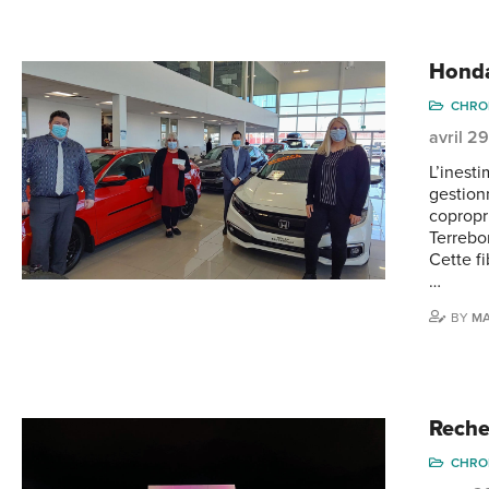
Honda
CHRO
avril 2
L’inest
gestion
copropr
Terrebo
Cette fi
…
BY
M
Reche
CHRO