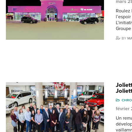
mars 2
Roulez 
l’espoi
L’initia
Groupe 
BY
M
Jolie
Joliet
CHRO
février
Un rema
dévelop
vaillam