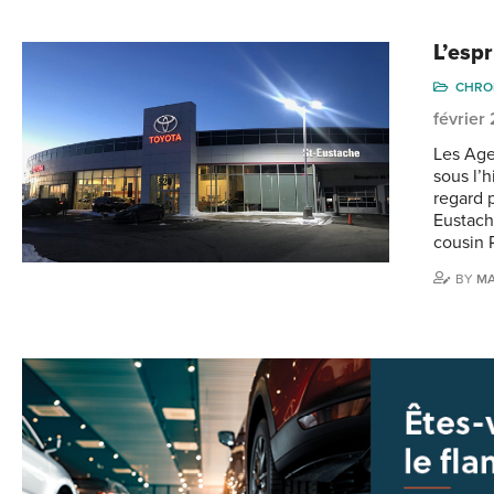
L’espr
CHRO
février
Les Age
sous l’h
regard 
Eustach
cousin 
BY
M