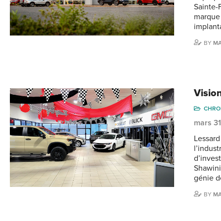
Sainte-
marque 
implant
BY
M
Vision
CHRO
mars 3
Lessard
l’indust
d’inves
Shawini
génie d
BY
M