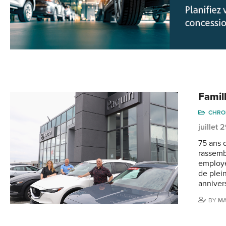
Famil
CHRO
juillet
75 ans 
rassembl
employé
de plein
anniver
BY
M