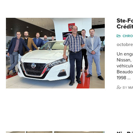
Ste-F
Crédi
CHRO
octobre
Un enga
Nissan,
véhicul
Beaudoi
1998 …
BY
M