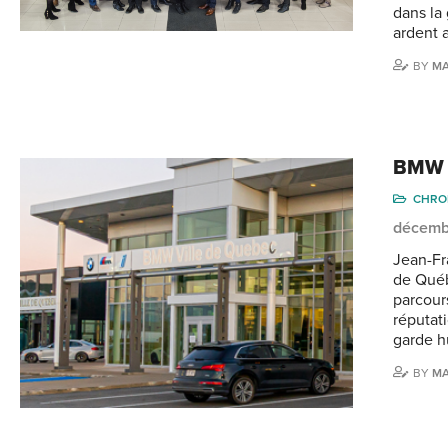
dans la
ardent 
BY
M
BMW –
CHRO
décemb
Jean-Fr
de Québ
parcour
réputat
garde hu
BY
M