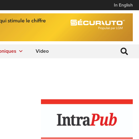
In English
oniques
Video