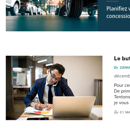
Le but
DÉPA
décemb
Pour ce
De prime
Tentons,
je vous
BY
MA