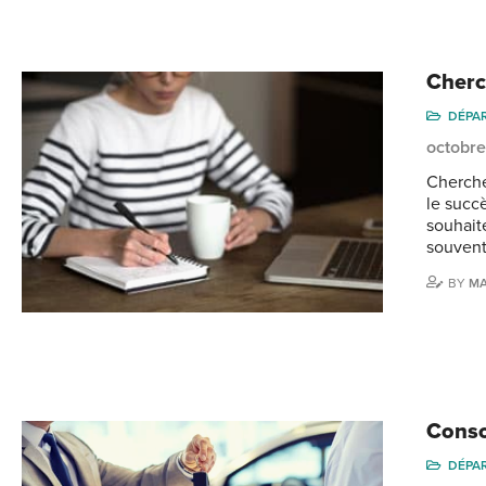
Cherc
DÉPA
octobre
Cherche
le succ
souhaite
souvent
BY
MA
Conso
DÉPA