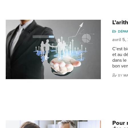
L’ari
DÉPA
avril 5
C’est b
et au d
dans le
bon ven
BY
MA
Pour 