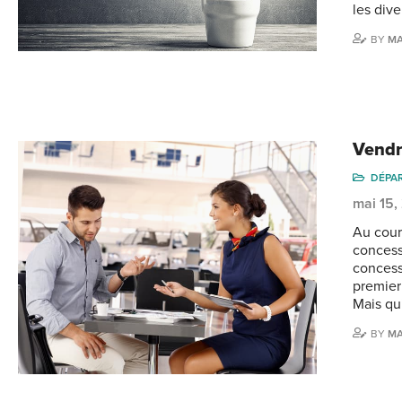
les div
BY
MA
Vendre
DÉPA
mai 15,
Au cour
concess
concess
premier
Mais qu
BY
MA