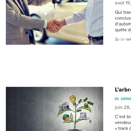
août 15
Qui tra
conclus
d’autom
quête d
BY
MA
L’arb
DÉPA
juin 28
C’est b
vendeu
« track