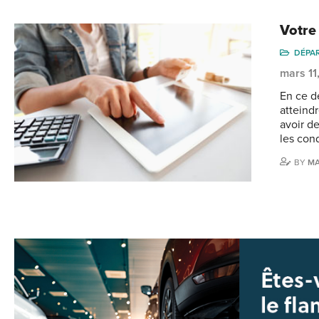
Votre
DÉPA
mars 11
En ce d
atteindr
avoir de
les con
BY
MA