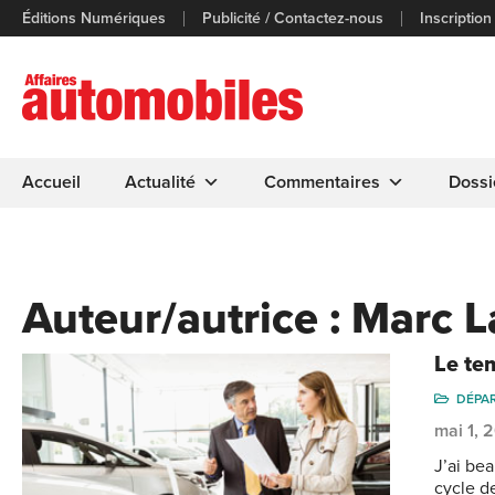
Éditions Numériques
Publicité / Contactez-nous
Inscription
Accueil
Actualité
Commentaires
Dossi
Auteur/autrice :
Marc L
Le te
DÉPA
mai 1, 
J’ai be
cycle d