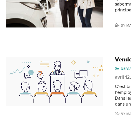
sabermé
principa
…
BY
MA
Vende
DÉPA
avril 12
C’est b
l’employ
Dans les
dans un
BY
MA