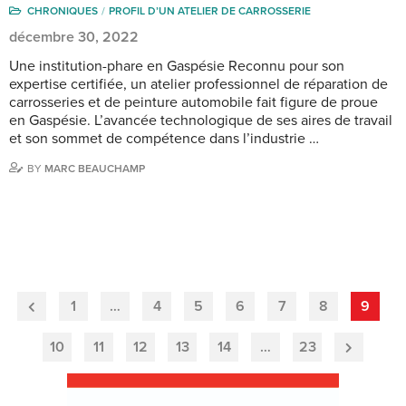
CHRONIQUES
PROFIL D’UN ATELIER DE CARROSSERIE
décembre 30, 2022
Une institution-phare en Gaspésie Reconnu pour son
expertise certifiée, un atelier professionnel de réparation de
carrosseries et de peinture automobile fait figure de proue
en Gaspésie. L’avancée technologique de ses aires de travail
et son sommet de compétence dans l’industrie …
BY
MARC BEAUCHAMP
1
…
4
5
6
7
8
9
Previous
Page
10
11
12
13
14
…
23
Next
Page